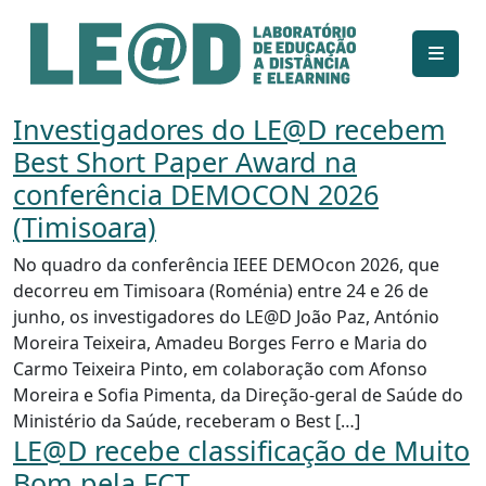
Ir para o conteúdo principal
Informações de acessibilidade
Mapa do site
Investigadores do LE@D recebem
Best Short Paper Award na
conferência DEMOCON 2026
(Timisoara)
No quadro da conferência IEEE DEMOcon 2026, que
decorreu em Timisoara (Roménia) entre 24 e 26 de
junho, os investigadores do LE@D João Paz, António
Moreira Teixeira, Amadeu Borges Ferro e Maria do
Carmo Teixeira Pinto, em colaboração com Afonso
Moreira e Sofia Pimenta, da Direção-geral de Saúde do
Ministério da Saúde, receberam o Best […]
LE@D recebe classificação de Muito
Bom pela FCT