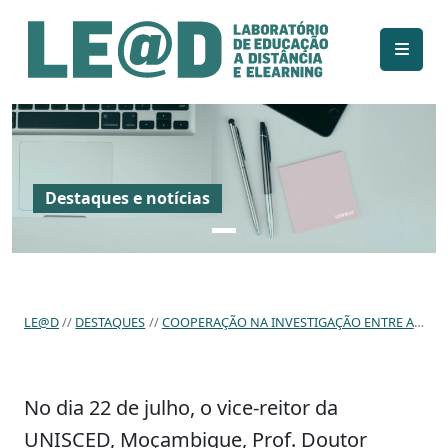
Ir para o conteúdo principal
Informações de acessibilidade
Mapa do site
Destaques e notícias
LE@D
DESTAQUES
COOPERAÇÃO NA INVESTIGAÇÃO ENTRE A UID LE@D-UAB E O ISCED, MOÇAMBIQUE
No dia 22 de julho, o vice-reitor da
UNISCED, Moçambique, Prof. Doutor