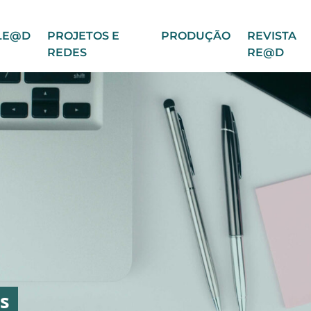
LE@D
PROJETOS E
PRODUÇÃO
REVISTA
REDES
RE@D
s