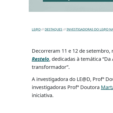
LE@D
DESTAQUES
INVESTIGADORAS DO LE@D N
Decorreram 11 e 12 de setembro, 
Restelo
, dedicadas à temática “D
transformador”.
A investigadora do LE@D, Profª D
investigadoras Profª Doutora
Mart
iniciativa.