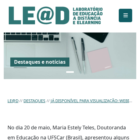
Ir para o conteúdo principal
Informações de acessibilidade
Mapa do site
Destaques e notícias
LE@D
DESTAQUES
JÁ DISPONÍVEL PARA VISUALIZAÇÃO: WEBINAR «EXPERIMENTO PEDAGÓGICO DE INTERVENÇÃO: CAMINHOS METODOLÓGICOS DE PESQUISA BRASILEIRA COM ATIVIDADES ROBÓTICAS NA EDUCAÇÃO INFANTIL»
No dia 20 de maio, Maria Estely Teles, Doutoranda
em Educação na UFSCar (Brasil), apresentou alguns