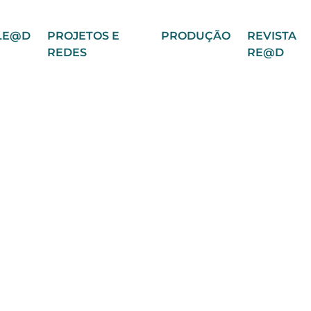
LE@D
PROJETOS E
PRODUÇÃO
REVISTA
REDES
RE@D