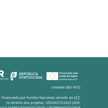
unidade I&D 4372
Financiado por Fundos Nacionais através da
FCT
,
no âmbito dos projetos,
UID/04372/2025 (DOI:
org/10.54499/UID/04372/2025)
,
UID/PRR/04372/2025