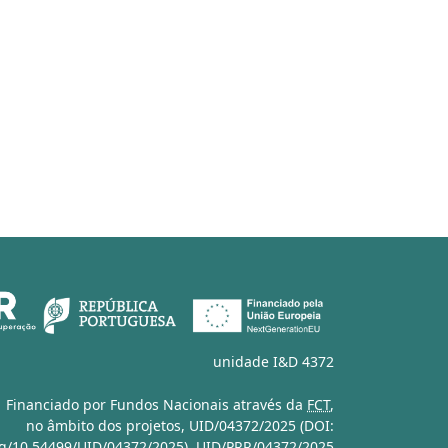
unidade I&D 4372
Financiado por Fundos Nacionais através da
FCT
,
no âmbito dos projetos,
UID/04372/2025 (DOI:
org/10.54499/UID/04372/2025)
,
UID/PRR/04372/2025