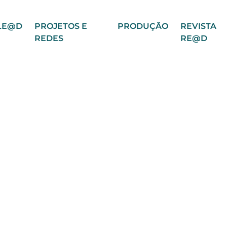
LE@D
PROJETOS E
PRODUÇÃO
REVISTA
REDES
RE@D