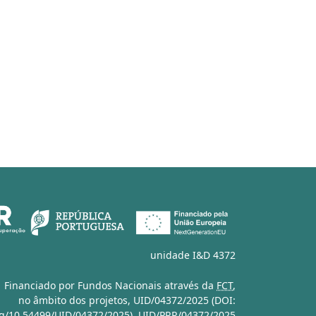
unidade I&D 4372
Financiado por Fundos Nacionais através da
FCT
,
no âmbito dos projetos,
UID/04372/2025 (DOI:
org/10.54499/UID/04372/2025)
,
UID/PRR/04372/2025