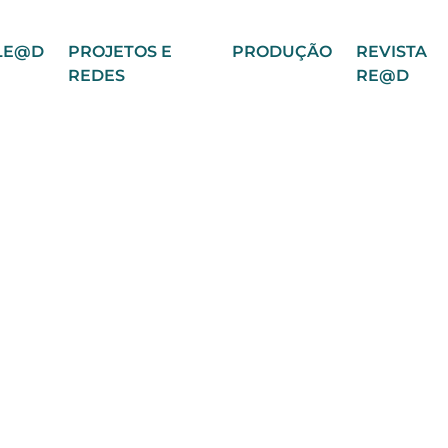
LE@D
PROJETOS E
PRODUÇÃO
REVISTA
REDES
RE@D