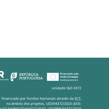
unidade I&D 4372
Financiado por Fundos Nacionais através da
FCT
,
no âmbito dos projetos,
UID/04372/2025 (DOI:
org/10.54499/UID/04372/2025)
,
UID/PRR/04372/2025