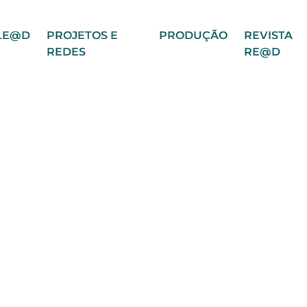
LE@D
PROJETOS E
PRODUÇÃO
REVISTA
REDES
RE@D