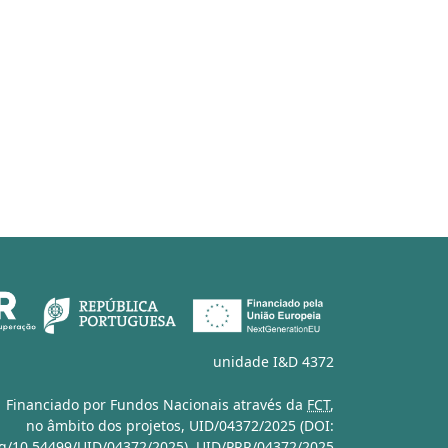
unidade I&D 4372
Financiado por Fundos Nacionais através da
FCT
,
no âmbito dos projetos,
UID/04372/2025 (DOI:
org/10.54499/UID/04372/2025)
,
UID/PRR/04372/2025