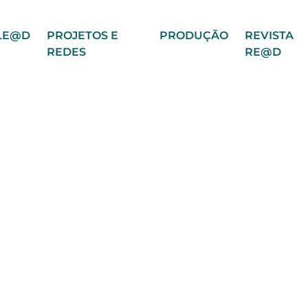
LE@D
PROJETOS E
PRODUÇÃO
REVISTA
REDES
RE@D