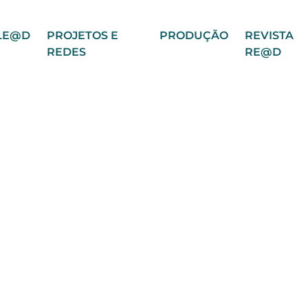
LE@D
PROJETOS E
PRODUÇÃO
REVISTA
REDES
RE@D