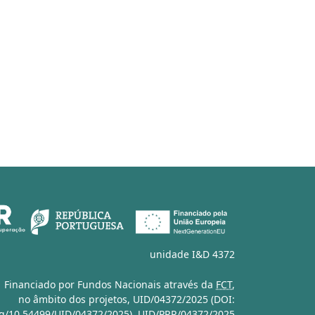
unidade I&D 4372
Financiado por Fundos Nacionais através da
FCT
,
no âmbito dos projetos,
UID/04372/2025 (DOI:
org/10.54499/UID/04372/2025)
,
UID/PRR/04372/2025