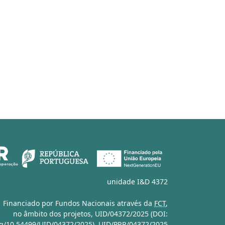
unidade I&D 4372
Financiado por Fundos Nacionais através da
FCT
,
no âmbito dos projetos,
UID/04372/2025 (DOI:
org/10.54499/UID/04372/2025)
,
UID/PRR/04372/2025