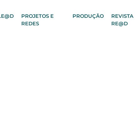
LE@D
PROJETOS E
PRODUÇÃO
REVISTA
REDES
RE@D