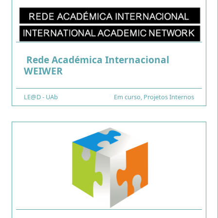
Rede Académica Internacional
.
WEIWER
Financiamento
LE@D - UAb
Tipo
Em curso
,
Projetos Internos