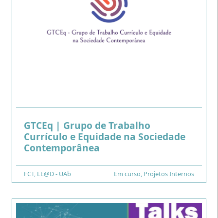
GTCEq | Grupo de Trabalho
Currículo e Equidade na Sociedade
.
Contemporânea
Financiamento
FCT
Tipo
,
LE@D - UAb
Em curso
,
Projetos Internos