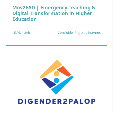
Mov2EAD | Emergency Teaching &
Digital Transformation in Higher
.
Education
Financiamento
LE@D - UAb
Tipo
Concluído
,
Projetos Internos