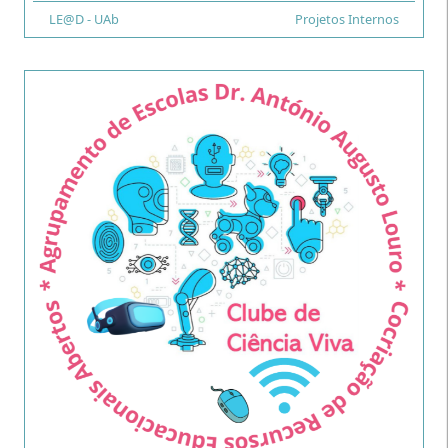
Financiamento
LE@D - UAb
Tipo
Projetos Internos