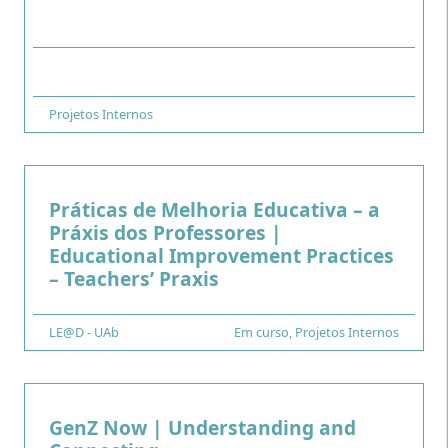
.
Tipo
Projetos Internos
Práticas de Melhoria Educativa – a
Práxis dos Professores |
Educational Improvement Practices
.
– Teachers’ Praxis
Financiamento
LE@D - UAb
Tipo
Em curso
,
Projetos Internos
GenZ Now | Understanding and