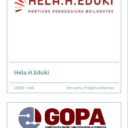
.
Hela.H.Eduki
Financiamento
LE@D - UAb
Tipo
Em curso
,
Projetos Internos