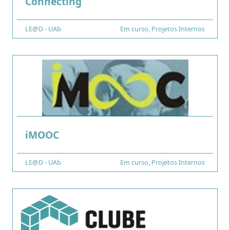
.
Connecting
Financiamento
LE@D - UAb
Tipo
Em curso
,
Projetos Internos
.
iMOOC
Financiamento
LE@D - UAb
Tipo
Em curso
,
Projetos Internos