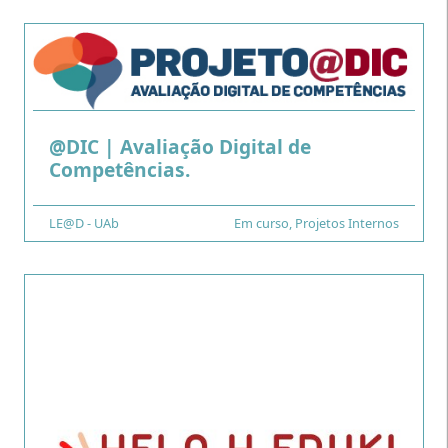
@DIC | Avaliação Digital de
.
Competências.
Financiamento
LE@D - UAb
Tipo
Em curso
,
Projetos Internos