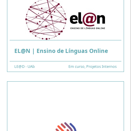
.
EL@N | Ensino de Línguas Online
Financiamento
LE@D - UAb
Tipo
Em curso
,
Projetos Internos