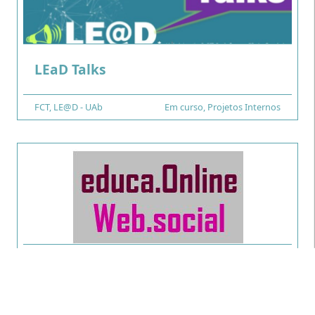
.
LEaD Talks
Financiamento
FCT
Tipo
,
LE@D - UAb
Em curso
,
Projetos Internos
.
Educação Online e Web Social
Financiamento
LE@D - UAb
Tipo
Concluído
,
Projetos Internos