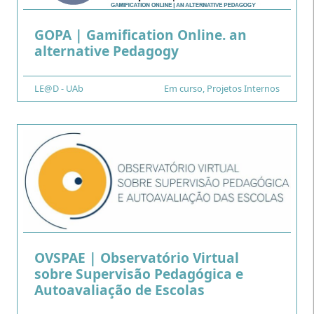
GOPA | Gamification Online. an
.
alternative Pedagogy
Financiamento
LE@D - UAb
Tipo
Em curso
,
Projetos Internos
OVSPAE | Observatório Virtual
sobre Supervisão Pedagógica e
.
Autoavaliação de Escolas