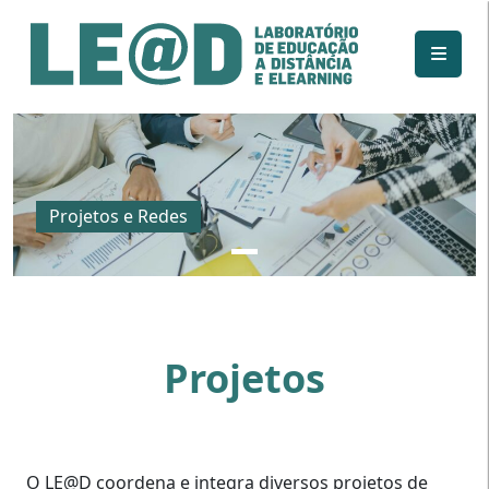
Ir para o conteúdo principal
Informações de acessibilidade
Mapa do site
Projetos e Redes
Projetos
O LE@D coordena e integra diversos projetos de