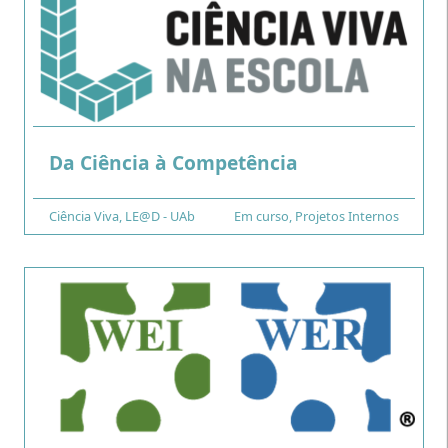
.
Da Ciência à Competência
Financiamento
Ciência Viva
Tipo
,
LE@D - UAb
Em curso
,
Projetos Internos