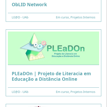
.
ObLID Network
Financiamento
LE@D - UAb
Tipo
Em curso
,
Projetos Internos
PLEaDOn | Projeto de Literacia em
.
Educação a Distância Online
Financiamento
LE@D - UAb
Tipo
Em curso
,
Projetos Internos