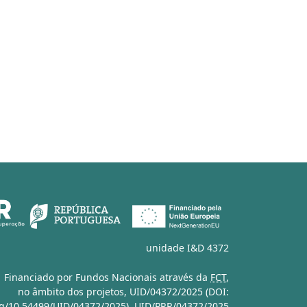
unidade I&D 4372
Financiado por Fundos Nacionais através da
FCT
,
no âmbito dos projetos,
UID/04372/2025 (DOI:
org/10.54499/UID/04372/2025)
,
UID/PRR/04372/2025