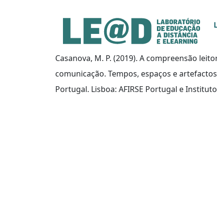
Ir para o conteúdo principal
Informações de acessibilidade
Mapa do site
Casanova, M. P. (2019). A compreensão leit
comunicação. Tempos, espaços e artefacto
Portugal. Lisboa: AFIRSE Portugal e Institu