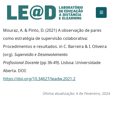
Ir para o conteúdo principal
Informações de acessibilidade
Mapa do site
Mouraz, A. & Pinto, D. (2021) A observação de pares
como estratégia de supervisão colaborativa:
Procedimentos e resultados. in C. Barreira & I. Oliveira
(org).
Supervisão e Desenvolvimento
Profissional Docente
(pp 36-49). Lisboa: Universidade
Aberta. DOI:
https://doi.org/10.34627/leadw.2021.2
Última atualização: 4 de Fevereiro, 2024