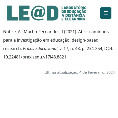
Ir para o conteúdo principal
Informações de acessibilidade
Mapa do site
Nobre, A.; Martin-Fernandes, I (2021). Abrir caminhos
para a investigação em educação: design-based
research.
Práxis Educacional
, v. 17, n. 48, p. 234-254, DOI:
10.22481/praxisedu.v17i48.8821
Última atualização: 4 de Fevereiro, 2024