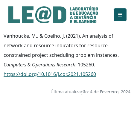
Ir para o conteúdo principal
Informações de acessibilidade
Mapa do site
Vanhoucke, M., & Coelho, J. (2021). An analysis of
network and resource indicators for resource-
constrained project scheduling problem instances.
Computers & Operations Research
, 105260.
https://doi.org/10.1016/j.cor.2021.105260
Última atualização: 4 de Fevereiro, 2024