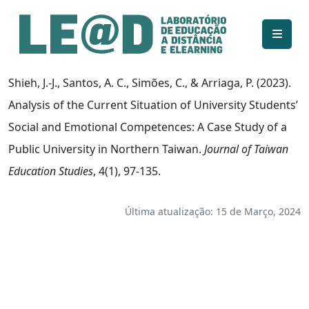
Ir para o conteúdo principal
Informações de acessibilidade
Mapa do site
Shieh, J.-J., Santos, A. C., Simões, C., & Arriaga, P. (2023).
Analysis of the Current Situation of University Students’
Social and Emotional Competences: A Case Study of a
Public University in Northern Taiwan.
Journal of Taiwan
Education Studies
, 4(1), 97-135.
Última atualização: 15 de Março, 2024