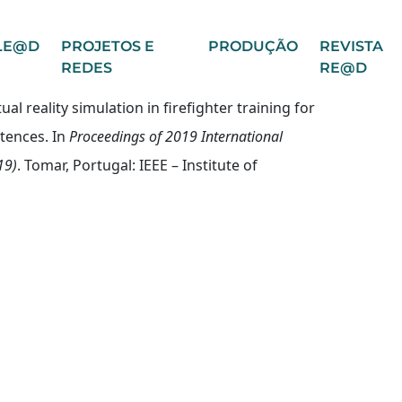
LE@D
PROJETOS E
PRODUÇÃO
REVISTA
REDES
RE@D
tual reality simulation in firefighter training for
tences. In
Proceedings of 2019 International
19)
. Tomar, Portugal: IEEE – Institute of