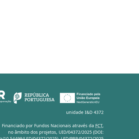
unidade I&D 4372
Financiado por Fundos Nacionais através da
FCT
,
no âmbito dos projetos,
UID/04372/2025 (DOI:
org/10.54499/UID/04372/2025)
,
UID/PRR/04372/2025