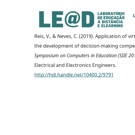
Ir para o conteúdo principal
Informações de acessibilidade
Mapa do site
Reis, V., & Neves, C. (2019). Application of vir
the development of decision-making compe
Symposium on Computers in Education (SIIE 20
Electrical and Electronics Engineers.
http://hdl.handle.net/10400.2/9791