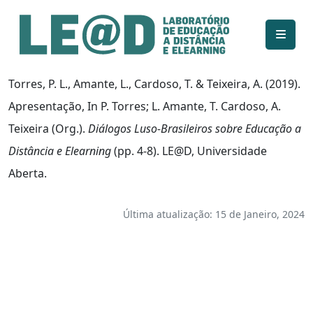
Ir para o conteúdo principal
Informações de acessibilidade
Mapa do site
Torres, P. L., Amante, L., Cardoso, T. & Teixeira, A. (2019).
Apresentação, In P. Torres; L. Amante, T. Cardoso, A.
Teixeira (Org.).
Diálogos Luso-Brasileiros sobre Educação a
Distância e Elearning
(pp. 4-8). LE@D, Universidade
Aberta.
Última atualização: 15 de Janeiro, 2024