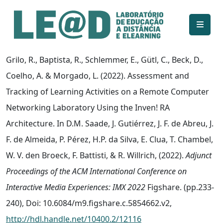
Ir para o conteúdo principal
Informações de acessibilidade
Mapa do site
Grilo, R., Baptista, R., Schlemmer, E., Gütl, C., Beck, D.,
Coelho, A. & Morgado, L. (2022). Assessment and
Tracking of Learning Activities on a Remote Computer
Networking Laboratory Using the Inven! RA
Architecture. In D.M. Saade, J. Gutiérrez, J. F. de Abreu, J.
F. de Almeida, P. Pérez, H.P. da Silva, E. Clua, T. Chambel,
W. V. den Broeck, F. Battisti, & R. Willrich, (2022).
Adjunct
Proceedings of the ACM International Conference on
Interactive Media Experiences: IMX 2022
Figshare. (pp.233-
240), Doi: 10.6084/m9.figshare.c.5854662.v2,
http://hdl.handle.net/10400.2/12116