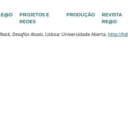
LE@D
PROJETOS E
PRODUÇÃO
REVISTA
REDES
RE@D
dback, Desafios Atuais
, Lisboa: Universidade Aberta.
http://hd