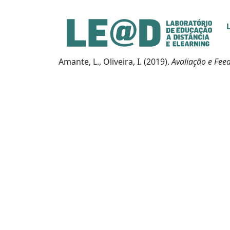
Ir para o conteúdo principal
Informações de acessibilidade
Mapa do site
Amante, L., Oliveira, I. (2019).
Avaliação e Fee