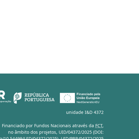
unidade I&D 4372
Financiado por Fundos Nacionais através da
FCT
,
no âmbito dos projetos,
UID/04372/2025 (DOI:
org/10.54499/UID/04372/2025)
,
UID/PRR/04372/2025