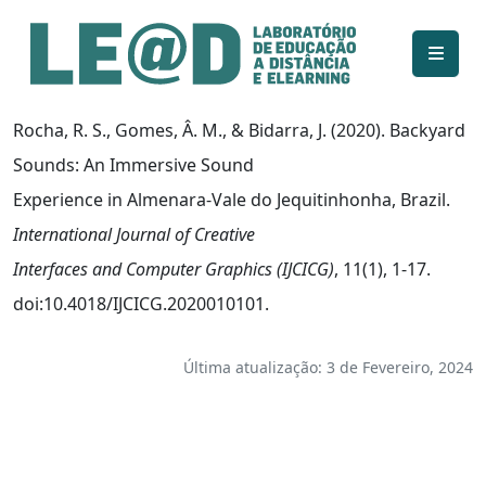
Ir para o conteúdo principal
Informações de acessibilidade
Mapa do site
Rocha, R. S., Gomes, Â. M., & Bidarra, J. (2020). Backyard
Sounds: An Immersive Sound
Experience in Almenara-Vale do Jequitinhonha, Brazil.
International Journal of Creative
Interfaces and Computer Graphics (IJCICG)
, 11(1), 1-17.
doi:10.4018/IJCICG.2020010101.
Última atualização: 3 de Fevereiro, 2024