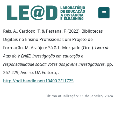
Ir para o conteúdo principal
Informações de acessibilidade
Mapa do site
Reis, A., Cardoso, T. & Pestana, F. (2022). Bibliotecas
Digitais no Ensino Profissional: um Projeto de
Formação. M. Araújo e Sá & L. Morgado (Org.).
Livro de
Atas do V ENJIE: investigação em educação e
responsabilidade social: vozes dos jovens investigadores
. pp.
267-279, Aveiro: UA Editora, .
http://hdl.handle.net/10400.2/11725
Última atualização: 11 de Janeiro, 2024