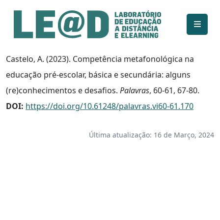
Ir para o conteúdo principal
Informações de acessibilidade
Mapa do site
Castelo, A. (2023). Competência metafonológica na
educação pré-escolar, básica e secundária: alguns
(re)conhecimentos e desafios.
Palavras
, 60-61, 67-80.
DOI:
https://doi.org/10.61248/palavras.vi60-61.170
Última atualização: 16 de Março, 2024