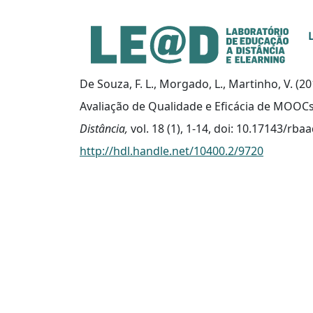
Ir para o conteúdo principal
Informações de acessibilidade
Mapa do site
De Souza, F. L., Morgado, L., Martinho, V. 
Avaliação de Qualidade e Eficácia de MOOC
Distância,
vol. 18 (1), 1-14, doi: 10.17143/rba
http://hdl.handle.net/10400.2/9720