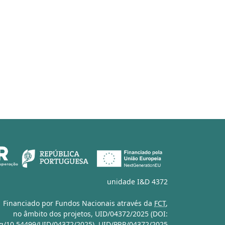
unidade I&D 4372
Financiado por Fundos Nacionais através da
FCT
,
no âmbito dos projetos,
UID/04372/2025 (DOI:
org/10.54499/UID/04372/2025)
,
UID/PRR/04372/2025