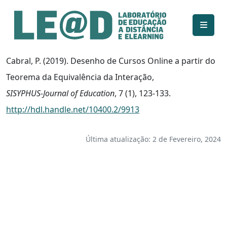
Ir para o conteúdo principal
Informações de acessibilidade
Mapa do site
Cabral, P. (2019). Desenho de Cursos Online a partir do
Teorema da Equivalência da Interação,
SISYPHUS-Journal of Education
, 7 (1), 123-133.
http://hdl.handle.net/10400.2/9913
Última atualização: 2 de Fevereiro, 2024