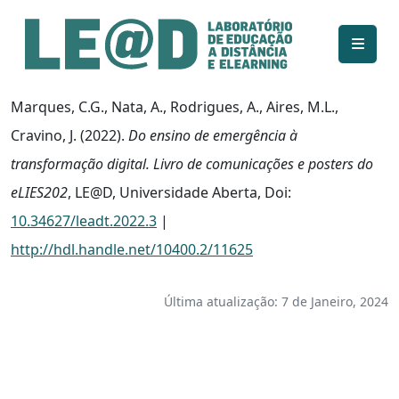
Ir para o conteúdo principal
Informações de acessibilidade
Mapa do site
Marques, C.G., Nata, A., Rodrigues, A., Aires, M.L.,
Cravino, J. (2022).
Do ensino de emergência à
transformação digital. Livro de comunicações e posters do
eLIES202
, LE@D, Universidade Aberta, Doi:
10.34627/leadt.2022.3
|
http://hdl.handle.net/10400.2/11625
Última atualização: 7 de Janeiro, 2024