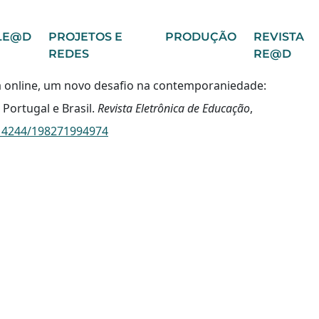
LE@D
PROJETOS E
PRODUÇÃO
REVISTA
REDES
RE@D
ncia online, um novo desafio na contemporaniedade:
Portugal e Brasil.
Revista Eletrônica de Educação
,
.14244/198271994974