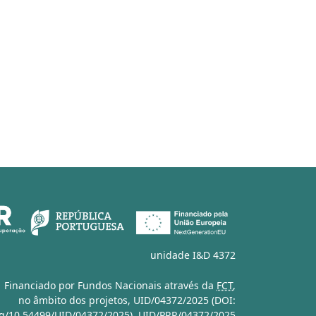
unidade I&D 4372
Financiado por Fundos Nacionais através da
FCT
,
no âmbito dos projetos,
UID/04372/2025 (DOI:
org/10.54499/UID/04372/2025)
,
UID/PRR/04372/2025