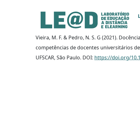
Ir para o conteúdo principal
Informações de acessibilidade
Mapa do site
Vieira, M. F. & Pedro, N. S. G (2021). Docê
competências de docentes universitários de 
UFSCAR, São Paulo. DOI:
https://doi.org/10