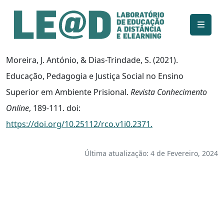
Ir para o conteúdo principal
Informações de acessibilidade
Mapa do site
Moreira, J. António, & Dias-Trindade, S. (2021).
Educação, Pedagogia e Justiça Social no Ensino
Superior em Ambiente Prisional.
Revista Conhecimento
Online
, 189-111. doi:
https://doi.org/10.25112/rco.v1i0.2371.
Última atualização: 4 de Fevereiro, 2024