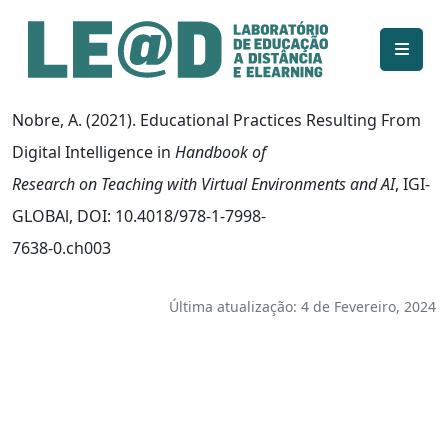
Ir para o conteúdo principal
Informações de acessibilidade
Mapa do site
Nobre, A. (2021). Educational Practices Resulting From
Digital Intelligence in
Handbook of
Research on Teaching with Virtual Environments and AI
, IGI-
GLOBAl, DOI: 10.4018/978-1-7998-
7638-0.ch003
Última atualização: 4 de Fevereiro, 2024