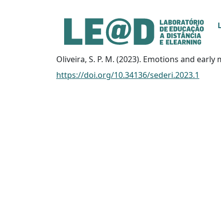
Ir para o conteúdo principal
Informações de acessibilidade
Mapa do site
Oliveira, S. P. M. (2023). Emotions and ear
https://doi.org/10.34136/sederi.2023.1