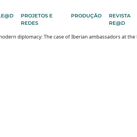
LE@D
PROJETOS E
PRODUÇÃO
REVISTA
REDES
RE@D
ly modern diplomacy: The case of Iberian ambassadors at the