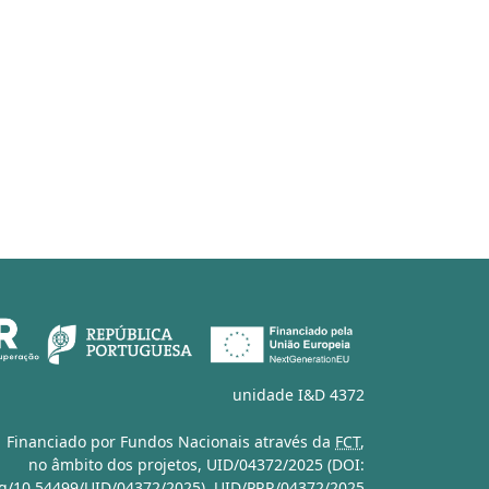
unidade I&D 4372
Financiado por Fundos Nacionais através da
FCT
,
no âmbito dos projetos,
UID/04372/2025 (DOI:
org/10.54499/UID/04372/2025)
,
UID/PRR/04372/2025