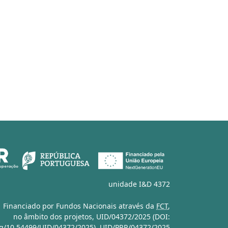
unidade I&D 4372
Financiado por Fundos Nacionais através da
FCT
,
no âmbito dos projetos,
UID/04372/2025 (DOI:
org/10.54499/UID/04372/2025)
,
UID/PRR/04372/2025