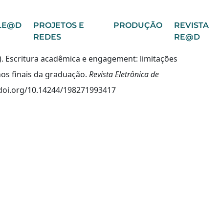
LE@D
PROJETOS E
PRODUÇÃO
REVISTA
REDES
RE@D
2020). Escritura acadêmica e engagement: limitações
hos finais da graduação.
Revista Eletrônica de
dx.doi.org/10.14244/198271993417