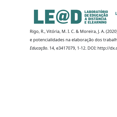
Ir para o conteúdo principal
Informações de acessibilidade
Mapa do site
Rigo, R., Vitória, M. I. C. & Moreira, J. A. (
e potencialidades na elaboração dos trabal
Educação
. 14, e3417079, 1-12. DOI: http://