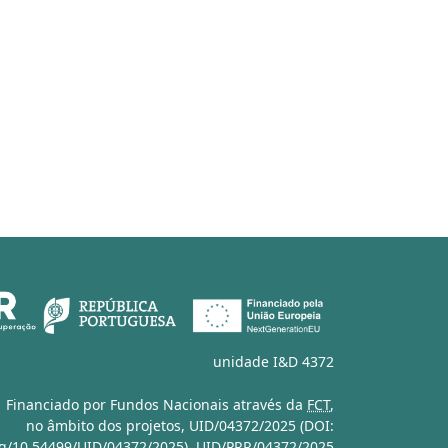
unidade I&D 4372
Financiado por Fundos Nacionais através da
FCT
,
no âmbito dos projetos,
UID/04372/2025 (DOI:
org/10.54499/UID/04372/2025)
,
UID/PRR/04372/2025