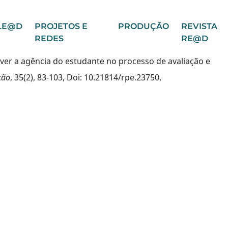
LE@D
PROJETOS E
PRODUÇÃO
REVISTA
REDES
RE@D
over a agência do estudante no processo de avaliação e
ção
, 35(2), 83-103, Doi: 10.21814/rpe.23750,