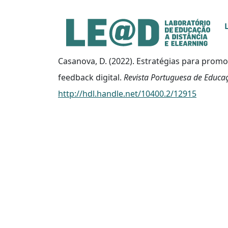
Ir para o conteúdo principal
Informações de acessibilidade
Mapa do site
Casanova, D. (2022). Estratégias para prom
feedback digital.
Revista Portuguesa de Educa
http://hdl.handle.net/10400.2/12915