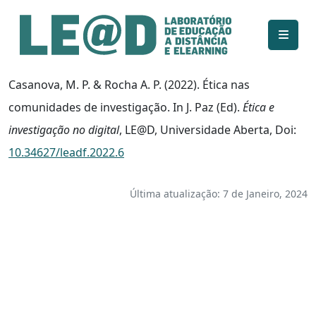
Ir para o conteúdo principal
Informações de acessibilidade
Mapa do site
Casanova, M. P. & Rocha A. P. (2022). Ética nas
comunidades de investigação. In J. Paz (Ed).
Ética e
investigação no digital
, LE@D, Universidade Aberta, Doi:
10.34627/leadf.2022.6
Última atualização: 7 de Janeiro, 2024