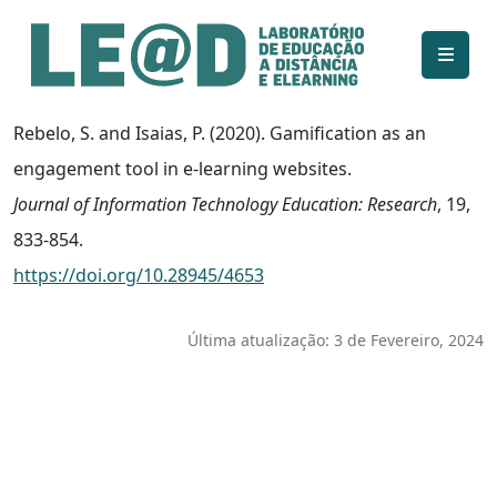
Ir para o conteúdo principal
Informações de acessibilidade
Mapa do site
Rebelo, S. and Isaias, P. (2020). Gamification as an
engagement tool in e-learning websites.
Journal of Information Technology Education: Research
, 19,
833-854.
https://doi.org/10.28945/4653
Última atualização: 3 de Fevereiro, 2024