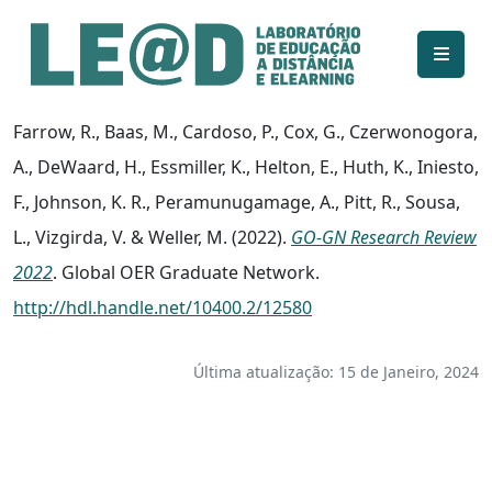
Ir para o conteúdo principal
Informações de acessibilidade
Mapa do site
Farrow, R., Baas, M., Cardoso, P., Cox, G., Czerwonogora,
A., DeWaard, H., Essmiller, K., Helton, E., Huth, K., Iniesto,
F., Johnson, K. R., Peramunugamage, A., Pitt, R., Sousa,
L., Vizgirda, V. & Weller, M. (2022).
GO-GN Research Review
2022
. Global OER Graduate Network.
http://hdl.handle.net/10400.2/12580
Última atualização: 15 de Janeiro, 2024