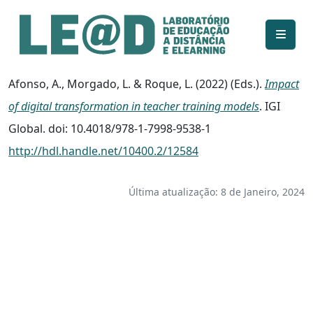
Ir para o conteúdo principal
Informações de acessibilidade
Mapa do site
Afonso, A., Morgado, L. & Roque, L. (2022) (Eds.).
Impact
of digital transformation in teacher training models
. IGI
Global. doi: 10.4018/978-1-7998-9538-1
http://hdl.handle.net/10400.2/12584
Última atualização: 8 de Janeiro, 2024