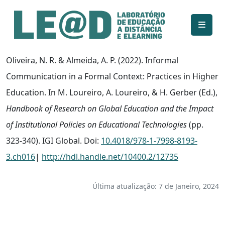
Ir para o conteúdo principal
Informações de acessibilidade
Mapa do site
Oliveira, N. R. & Almeida, A. P. (2022). Informal
Communication in a Formal Context: Practices in Higher
Education. In M. Loureiro, A. Loureiro, & H. Gerber (Ed.),
Handbook of Research on Global Education and the Impact
of Institutional Policies on Educational Technologies
(pp.
323-340). IGI Global. Doi:
10.4018/978-1-7998-8193-
3.ch016
|
http://hdl.handle.net/10400.2/12735
Última atualização: 7 de Janeiro, 2024