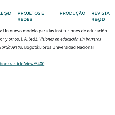
LE@D
PROJETOS E
PRODUÇÃO
REVISTA
REDES
RE@D
es: Un nuevo modelo para las instituciones de educación
 y otros, J. A. (ed.).
Visiones en educación sin barreras
García Aretio
. Bogotá:Libros Universidad Nacional
book/article/view/5400