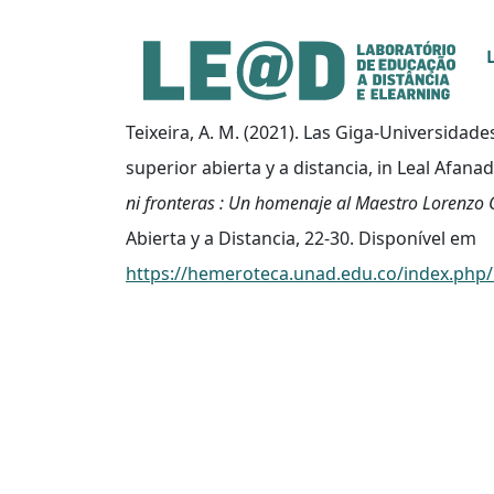
Ir para o conteúdo principal
Informações de acessibilidade
Mapa do site
Teixeira, A. M. (2021). Las Giga-Universidad
superior abierta y a distancia, in Leal Afanador
ni fronteras : Un homenaje al Maestro Lorenzo 
Abierta y a Distancia, 22-30. Disponível em
https://hemeroteca.unad.edu.co/index.php/