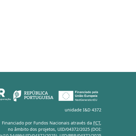
unidade I&D 4372
Financiado por Fundos Nacionais através da
FCT
,
no âmbito dos projetos,
UID/04372/2025 (DOI:
org/10.54499/UID/04372/2025)
,
UID/PRR/04372/2025