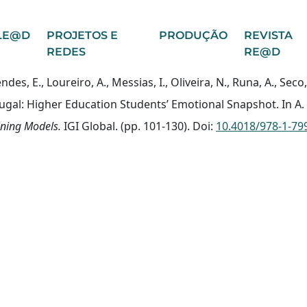
LE@D
PROJETOS E
PRODUÇÃO
REVISTA
REDES
RE@D
ndes, E., Loureiro, A., Messias, I., Oliveira, N., Runa, A., Seco
al: Higher Education Students’ Emotional Snapshot. In A. A
ining Models.
IGI Global. (pp. 101-130). Doi:
10.4018/978-1-79