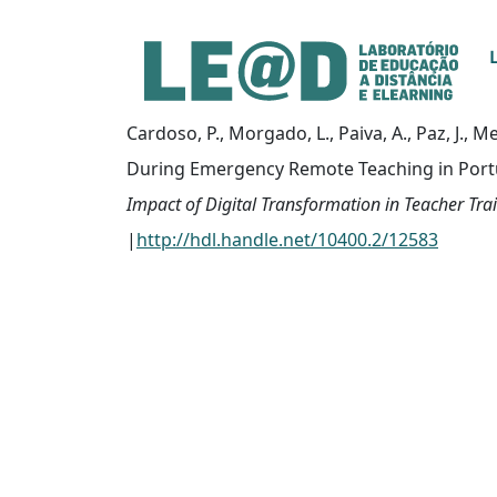
Ir para o conteúdo principal
Informações de acessibilidade
Mapa do site
Cardoso, P., Morgado, L., Paiva, A., Paz, J., Me
During Emergency Remote Teaching in Portug
Impact of Digital Transformation in Teacher Tra
|
http://hdl.handle.net/10400.2/12583