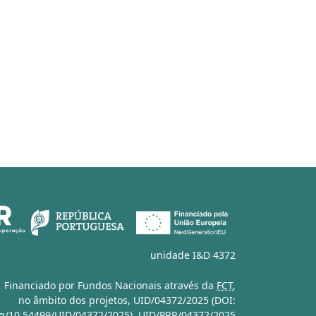
unidade I&D 4372
Financiado por Fundos Nacionais através da
FCT
,
no âmbito dos projetos,
UID/04372/2025 (DOI:
org/10.54499/UID/04372/2025)
,
UID/PRR/04372/2025