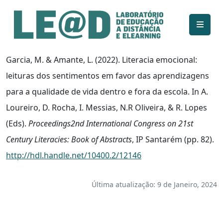
Ir para o conteúdo principal
Informações de acessibilidade
Mapa do site
Garcia, M. & Amante, L. (2022). Literacia emocional:
leituras dos sentimentos em favor das aprendizagens
para a qualidade de vida dentro e fora da escola. In A.
Loureiro, D. Rocha, I. Messias, N.R Oliveira, & R. Lopes
(Eds).
Proceedings
2nd International Congress on 21st
Century Literacies: Book of Abstracts
, IP Santarém (pp. 82).
http://hdl.handle.net/10400.2/12146
Última atualização: 9 de Janeiro, 2024