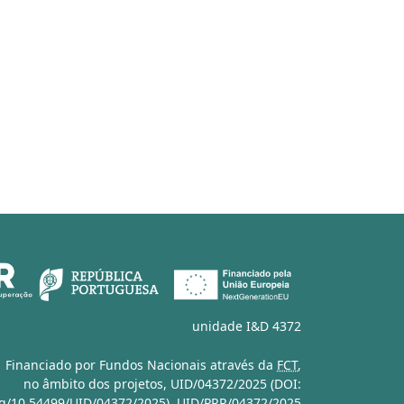
unidade I&D 4372
Financiado por Fundos Nacionais através da
FCT
,
no âmbito dos projetos,
UID/04372/2025 (DOI:
org/10.54499/UID/04372/2025)
,
UID/PRR/04372/2025