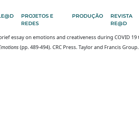
LE@D
PROJETOS E
PRODUÇÃO
REVISTA
REDES
RE@D
d, brief essay on emotions and creativeness during COVID 19
 Emotions
(pp. 489-494). CRC Press. Taylor and Francis Group.