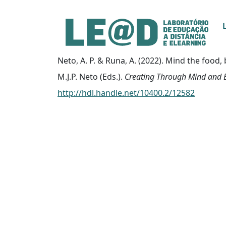
Ir para o conteúdo principal
Informações de acessibilidade
Mapa do site
Neto, A. P. & Runa, A. (2022). Mind the foo
M.J.P. Neto (Eds.).
Creating Through Mind and
http://hdl.handle.net/10400.2/12582