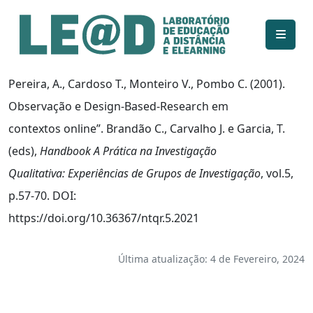
Ir para o conteúdo principal
Informações de acessibilidade
Mapa do site
Pereira, A., Cardoso T., Monteiro V., Pombo C. (2001).
Observação e Design-Based-Research em
contextos online”. Brandão C., Carvalho J. e Garcia, T.
(eds),
Handbook A Prática na Investigação
Qualitativa: Experiências de Grupos de Investigação
, vol.5,
p.57-70. DOI:
https://doi.org/10.36367/ntqr.5.2021
Última atualização: 4 de Fevereiro, 2024