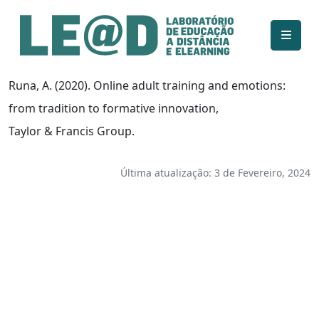
Ir para o conteúdo principal
Informações de acessibilidade
Mapa do site
Runa, A. (2020). Online adult training and emotions:
from tradition to formative innovation,
Taylor & Francis Group.
Última atualização: 3 de Fevereiro, 2024