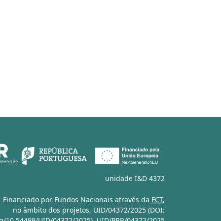
unidade I&D 4372
Financiado por Fundos Nacionais através da
FCT
,
no âmbito dos projetos,
UID/04372/2025 (DOI:
org/10.54499/UID/04372/2025)
,
UID/PRR/04372/2025