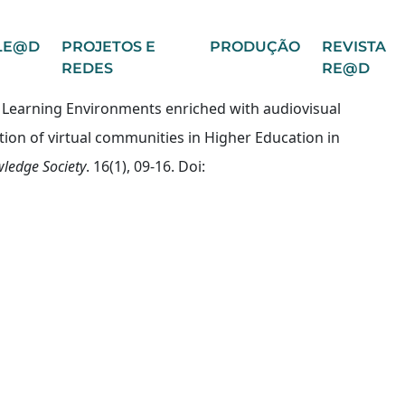
LE@D
PROJETOS E
PRODUÇÃO
REVISTA
REDES
RE@D
ine Learning Environments enriched with audiovisual
tion of virtual communities in Higher Education in
wledge Society
. 16(1), 09-16. Doi: