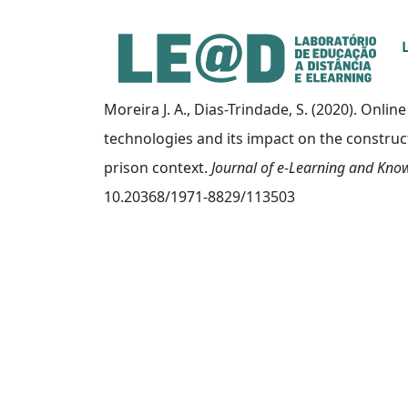
Ir para o conteúdo principal
Informações de acessibilidade
Mapa do site
Moreira J. A., Dias-Trindade, S. (2020). Onl
technologies and its impact on the construc
prison context.
Journal of e-Learning and Kno
10.20368/1971-8829/113503