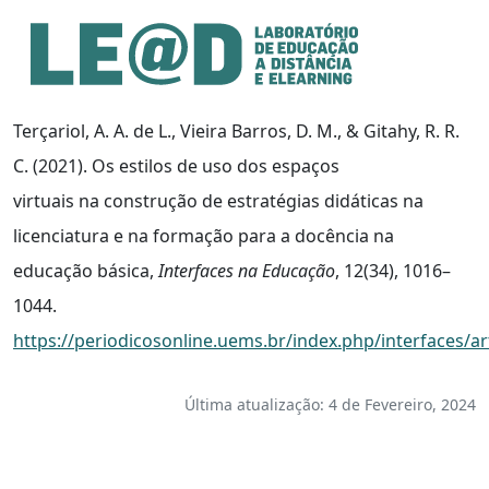
Ir para o conteúdo principal
Informações de acessibilidade
Mapa do site
Terçariol, A. A. de L., Vieira Barros, D. M., & Gitahy, R. R.
C. (2021). Os estilos de uso dos espaços
virtuais na construção de estratégias didáticas na
licenciatura e na formação para a docência na
educação básica,
Interfaces na Educação
, 12(34), 1016–
1044.
https://periodicosonline.uems.br/index.php/interfaces/ar
Última atualização: 4 de Fevereiro, 2024