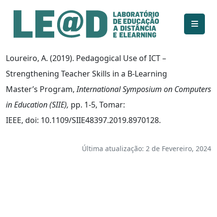
Ir para o conteúdo principal
Informações de acessibilidade
Mapa do site
Loureiro, A. (2019). Pedagogical Use of ICT –
Strengthening Teacher Skills in a B-Learning
Master’s Program,
International Symposium on Computers
in Education (SIIE),
pp. 1-5, Tomar:
IEEE, doi: 10.1109/SIIE48397.2019.8970128.
Última atualização: 2 de Fevereiro, 2024