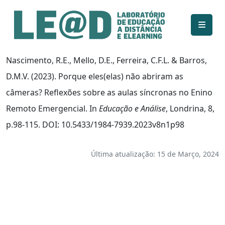
Ir para o conteúdo principal
Informações de acessibilidade
Mapa do site
Nascimento, R.E., Mello, D.E., Ferreira, C.F.L. & Barros,
D.M.V. (2023). Porque eles(elas) não abriram as
câmeras? Reflexões sobre as aulas síncronas no Enino
Remoto Emergencial. In
Educação e Análise
, Londrina, 8,
p.98-115. DOI: 10.5433/1984-7939.2023v8n1p98
Última atualização: 15 de Março, 2024