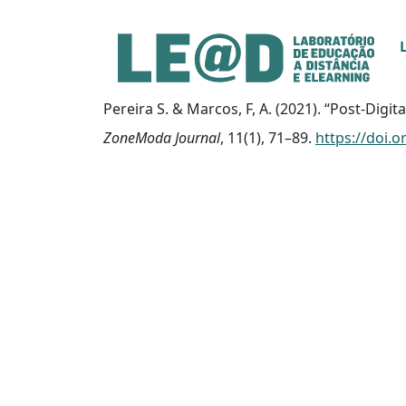
Ir para o conteúdo principal
Informações de acessibilidade
Mapa do site
Pereira S. & Marcos, F, A. (2021). “Post-Digit
ZoneModa Journal
, 11(1), 71–89.
https://doi.