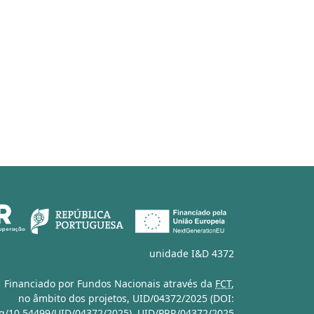
unidade I&D 4372
Financiado por Fundos Nacionais através da
FCT
,
no âmbito dos projetos,
UID/04372/2025 (DOI:
org/10.54499/UID/04372/2025)
,
UID/PRR/04372/2025