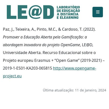
Ir para o conteúdo principal
Informações de acessibilidade
Mapa do site
Paz, J., Teixeira, A., Pinto, M.C., & Cardoso, T. (2022).
Promover a Educação Aberta pela Gamificação: a
abordagem inovadora do projeto OpenGame
, LE@D,
Universidade Aberta. Recurso Educacional sobre o
Projeto europeu Erasmus + “Open Game” (2019-2021) –
2019-1-ES01-KA203-065815
http://www.opengame-
project.eu
Última atualização: 11 de Janeiro, 2024